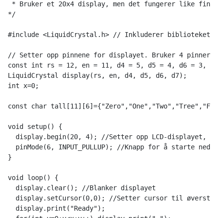
 * Bruker et 20x4 display, men det fungerer like fint 
*/
#include <LiquidCrystal.h> // Inkluderer biblioteket
// Setter opp pinnene for displayet. Bruker 4 pinner f
const int rs = 12, en = 11, d4 = 5, d5 = 4, d6 = 3, d7
LiquidCrystal display(rs, en, d4, d5, d6, d7);
int x=0;
const char tall[11][6]={"Zero","One","Two","Tree","Fou
void setup() {
  display.begin(20, 4); //Setter opp LCD-displayet, an
  pinMode(6, INPUT_PULLUP); //Knapp for å starte nedte
}
void loop() {
  display.clear(); //Blanker displayet
  display.setCursor(0,0); //Setter cursor til øverste 
  display.print("Ready");