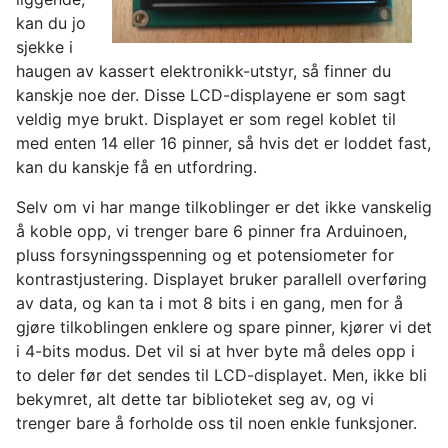
kan du jo
sjekke i
haugen av kassert elektronikk-utstyr, så finner du
kanskje noe der. Disse LCD-displayene er som sagt
veldig mye brukt. Displayet er som regel koblet til
med enten 14 eller 16 pinner, så hvis det er loddet fast,
kan du kanskje få en utfordring.
Selv om vi har mange tilkoblinger er det ikke vanskelig
å koble opp, vi trenger bare 6 pinner fra Arduinoen,
pluss forsyningsspenning og et potensiometer for
kontrastjustering. Displayet bruker parallell overføring
av data, og kan ta i mot 8 bits i en gang, men for å
gjøre tilkoblingen enklere og spare pinner, kjører vi det
i 4-bits modus. Det vil si at hver byte må deles opp i
to deler før det sendes til LCD-displayet. Men, ikke bli
bekymret, alt dette tar biblioteket seg av, og vi
trenger bare å forholde oss til noen enkle funksjoner.