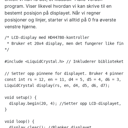
program. Viser likevel hvordan vi kan skrive til en
bestemt posisjon på displayet. Når vi regner
posisjoner og linjer, starter vi alltid på 0 fra øverste
venstre hjørne.
/* LCD-display med HD44780-kontroller
 * Bruker et 20x4 display, men det fungerer like fint 
*/
#include <LiquidCrystal.h> // Inkluderer biblioteket
// Setter opp pinnene for displayet. Bruker 4 pinner f
const int rs = 12, en = 11, d4 = 5, d5 = 4, d6 = 3, d7
LiquidCrystal display(rs, en, d4, d5, d6, d7);
void setup() {
  display.begin(20, 4); //Setter opp LCD-displayet, an
}
void loop() {
  display.clear(); //Blanker displayet