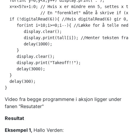
  for(int y=0;y<x;y++) display.print(".");
  x=x<5?x+1:0; // Hvis x er mindre enn 5, settes x til
               // En "forenklet" måte å skrive if (x<5
  if (!digitalRead(6)){ //Hvis digitalRead(6) gir 0, a
     for(int i=10;i>=0;i--){ //Løkke for å telle ned f
        display.clear();
        display.print(tall[i]); //Henter teksten fra a
        delay(1000);
     }
     display.clear();
     display.print("Takeoff!!");
     delay(3000);
  }
  delay(300); 
}
Video fra begge programmene i aksjon ligger under
fanen "Resutater"
Resultat
Eksempel 1,
Hallo Verden: