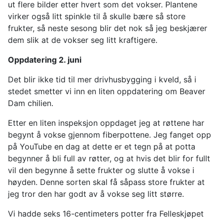
ut flere bilder etter hvert som det vokser. Plantene
virker også litt spinkle til å skulle bære så store
frukter, så neste sesong blir det nok så jeg beskjærer
dem slik at de vokser seg litt kraftigere.
Oppdatering 2. juni
Det blir ikke tid til mer drivhusbygging i kveld, så i
stedet smetter vi inn en liten oppdatering om Beaver
Dam chilien.
Etter en liten inspeksjon oppdaget jeg at røttene har
begynt å vokse gjennom fiberpottene. Jeg fanget opp
på YouTube en dag at dette er et tegn på at potta
begynner å bli full av røtter, og at hvis det blir for fullt
vil den begynne å sette frukter og slutte å vokse i
høyden. Denne sorten skal få såpass store frukter at
jeg tror den har godt av å vokse seg litt større.
Vi hadde seks 16-centimeters potter fra Felleskjøpet