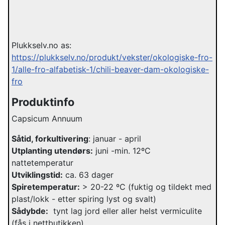
Plukkselv.no as:
https://plukkselv.no/produkt/vekster/okologiske-fro-
1/alle-fro-alfabetisk-1/chili-beaver-dam-okologiske-
fro
Produktinfo
Capsicum Annuum
Såtid, forkultivering
: januar - april
Utplanting utendørs:
juni -min. 12ºC
nattetemperatur
Utviklingstid:
ca. 63 dager
Spiretemperatur:
> 20-22 ºC (fuktig og tildekt med
plast/lokk - etter spiring lyst og svalt)
Sådybde:
tynt lag jord eller aller helst vermiculite
(fås i nettbutikken)