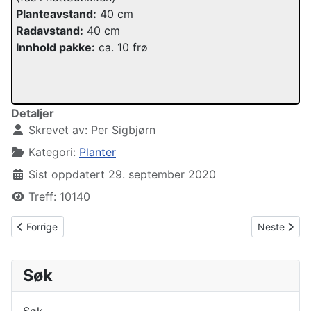
Planteavstand:
40 cm
Radavstand:
40 cm
Innhold pakke:
ca. 10 frø
Detaljer
Skrevet av:
Per Sigbjørn
Kategori:
Planter
Sist oppdatert 29. september 2020
Treff: 10140
Forrige artikkel: Nytt år, ny chili-sesong
Neste artikk
Forrige
Neste
Søk