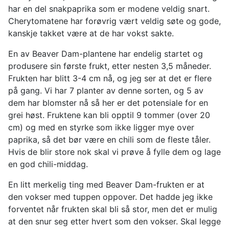
har en del snakpaprika som er modene veldig snart.
Cherytomatene har forøvrig vært veldig søte og gode,
kanskje takket være at de har vokst sakte.
En av Beaver Dam-plantene har endelig startet og
produsere sin første frukt, etter nesten 3,5 måneder.
Frukten har blitt 3-4 cm nå, og jeg ser at det er flere
på gang. Vi har 7 planter av denne sorten, og 5 av
dem har blomster nå så her er det potensiale for en
grei høst. Fruktene kan bli opptil 9 tommer (over 20
cm) og med en styrke som ikke ligger mye over
paprika, så det bør være en chili som de fleste tåler.
Hvis de blir store nok skal vi prøve å fylle dem og lage
en god chili-middag.
En litt merkelig ting med Beaver Dam-frukten er at
den vokser med tuppen oppover. Det hadde jeg ikke
forventet når frukten skal bli så stor, men det er mulig
at den snur seg etter hvert som den vokser. Skal legge