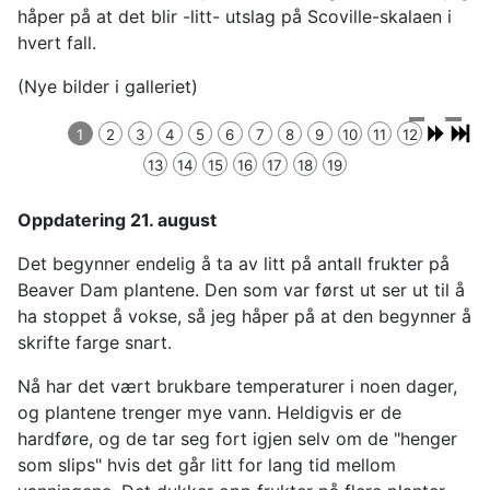
håper på at det blir -litt- utslag på Scoville-skalaen i
hvert fall.
(Nye bilder i galleriet)
Dag 8,
Såing 21.
første 4
Dag 9, 7
Dag 14, 8
1
2
3
4
5
6
7
8
9
10
11
12
april
spirer
spirer
spirer
13
14
15
16
17
18
19
Oppdatering 21. august
Det begynner endelig å ta av litt på antall frukter på
Beaver Dam plantene. Den som var først ut ser ut til å
ha stoppet å vokse, så jeg håper på at den begynner å
skrifte farge snart.
Nå har det vært brukbare temperaturer i noen dager,
og plantene trenger mye vann. Heldigvis er de
hardføre, og de tar seg fort igjen selv om de "henger
som slips" hvis det går litt for lang tid mellom