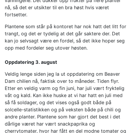
vanningene. Det dukker opp frukter på flere planter
nå, så det er utsikter til en bra høst hvis været
fortsetter.
Plantene som står på kontoret har nok hatt det litt for
trangt, og det er tydelig at det går saktere der. Det
kan jo selvsagt være en fordel, så det ikke hoper seg
opp med fordeler seg utover høsten.
Oppdatering 3. august
Veldig lenge siden jeg la ut oppdatering om Beaver
Dam chilien nå, faktisk over to måneder. Tiden flyr.
Etter en veldig varm og fin juni, har juli vært fryktelig
våt og kald. Kan ikke huske at vi har hatt en juli med
så få soldager, og det vises også godt både på
solcelle-statistikken og på veksten både på chili og
andre planter. Plantene som har gjort det best i det
dårlige været har vært snackpaprika og
cherrytomater, hvor har fått en del modne tomater og