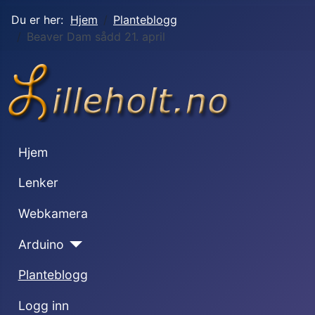
Du er her:
Hjem
Planteblogg
Beaver Dam sådd 21. april
Hjem
Lenker
Webkamera
Arduino
Planteblogg
Logg inn