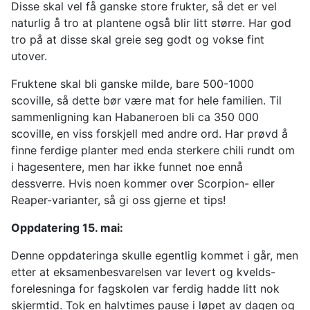
Disse skal vel få ganske store frukter, så det er vel
naturlig å tro at plantene også blir litt større. Har god
tro på at disse skal greie seg godt og vokse fint
utover.
Fruktene skal bli ganske milde, bare 500-1000
scoville, så dette bør være mat for hele familien. Til
sammenligning kan Habaneroen bli ca 350 000
scoville, en viss forskjell med andre ord. Har prøvd å
finne ferdige planter med enda sterkere chili rundt om
i hagesentere, men har ikke funnet noe ennå
dessverre. Hvis noen kommer over Scorpion- eller
Reaper-varianter, så gi oss gjerne et tips!
Oppdatering 15. mai:
Denne oppdateringa skulle egentlig kommet i går, men
etter at eksamenbesvarelsen var levert og kvelds-
forelesninga for fagskolen var ferdig hadde litt nok
skjermtid. Tok en halvtimes pause i løpet av dagen og