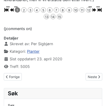
Beaver
Buena
Habaner
Habaner
Purple
1
2
3
4
5
6
7
8
9
10
11
12
Dam
Mulata
o Dulce
o
Cofee
13
14
15
{jcomments on}
Detaljer
Skrevet av:
Per Sigbjørn
Kategori:
Planter
Sist oppdatert 23. april 2020
Treff: 5005
Forrige artikkel: Sådag 26. april
Neste artikk
Forrige
Neste
Søk
Søk