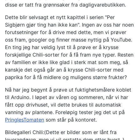
disse er tatt fra grønnsaker fra dagligvarebutikken.
Dette blir selvsagt et nytt kapittel i serien "Per
Sigbjørn gjør ting han ikke kan". Ingen av oss har noen
forutsetninger for å drive med dette, men vi prøver
oss fram, googler og finner masse nyttig på YouTube.
En ting jeg har veldig lyst til å prøve er å krysse
forskjellige Chili-sorter for å få fram nye typer. Resten
av familien er ikke like glad i sterk mat som meg, så
kanskje det også går an å krysse Chili-sorter med
paprika for å få midlere og muligens større frukter?
Nå har jeg begynt å prøve ut fuktighetsmålere koblet
til Arduino. I løpet av våren og sommeren, når vi har
fått opp drivhuset, vil dette brukes til automatisk
vanning av plantene. Foreløpig tester jeg det ut på
PringlesTomaten
som står på kontoret.
Bildegalleri Chili:(Dette er bilder som er lånt fra
leverandøren, men vi vil erstatte dem etter hvert..)