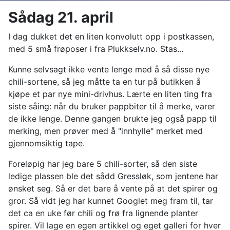
Sådag 21. april
I dag dukket det en liten konvolutt opp i postkassen,
med 5 små frøposer i fra Plukkselv.no. Stas...
Kunne selvsagt ikke vente lenge med å så disse nye
chili-sortene, så jeg måtte ta en tur på butikken å
kjøpe et par nye mini-drivhus. Lærte en liten ting fra
siste såing: når du bruker pappbiter til å merke, varer
de ikke lenge. Denne gangen brukte jeg også papp til
merking, men prøver med å "innhylle" merket med
gjennomsiktig tape.
Foreløpig har jeg bare 5 chili-sorter, så den siste
ledige plassen ble det sådd Gressløk, som jentene har
ønsket seg. Så er det bare å vente på at det spirer og
gror. Så vidt jeg har kunnet Googlet meg fram til, tar
det ca en uke før chili og frø fra lignende planter
spirer. Vil lage en egen artikkel og eget galleri for hver