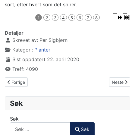
sort, etter hvert som det spirer.
1
2
3
4
5
6
7
8
Detaljer
Skrevet av:
Per Sigbjørn
Kategori:
Planter
Sist oppdatert 22. april 2020
Treff: 4090
Forrige artikkel: "Plantebloggen"
Neste artikk
Forrige
Neste
Søk
Søk
Søk